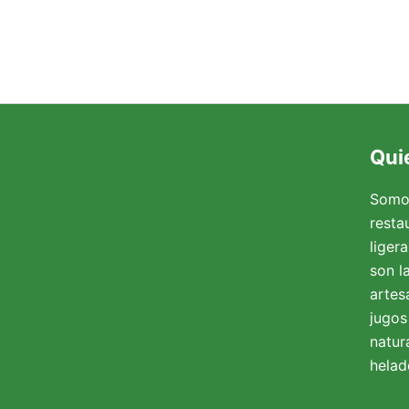
Qui
Somo
resta
liger
son l
artesa
jugos
natur
helad