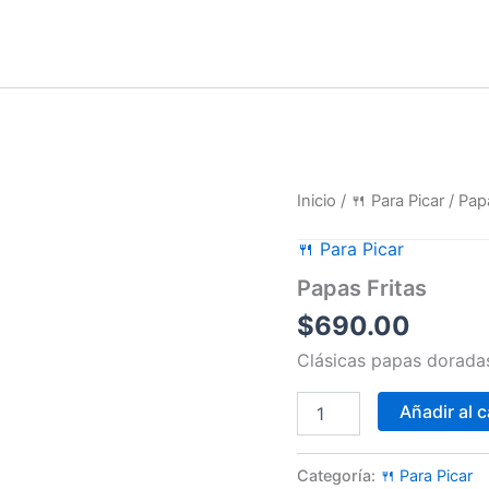
Papas
Inicio
/
🍴 Para Picar
/ Pap
Fritas
cantidad
🍴 Para Picar
Papas Fritas
$
690.00
Clásicas papas doradas
Añadir al c
Categoría:
🍴 Para Picar