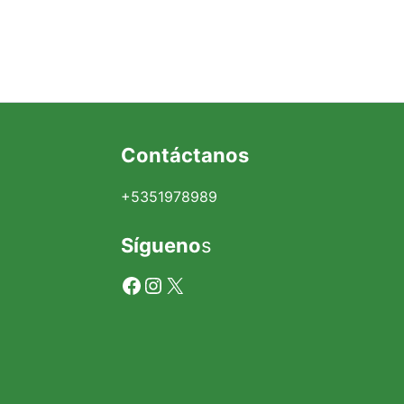
Facebook
Instagram
X
Contáctanos
+5351978989
Sígueno
s