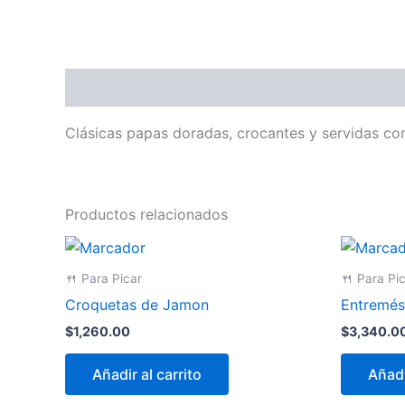
Descripción
Clásicas papas doradas, crocantes y servidas con
Productos relacionados
🍴 Para Picar
🍴 Para Pi
Croquetas de Jamon
Entremés
$
1,260.00
$
3,340.0
Añadir al carrito
Añadi