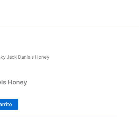
sky Jack Daniels Honey
els Honey
arrito