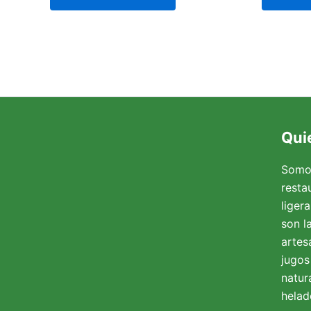
Qui
Somo
resta
liger
son l
artesa
jugos
natur
helad