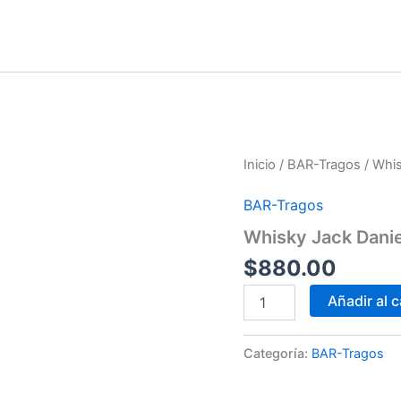
Whisky
Inicio
/
BAR-Tragos
/ Whi
Jack
Daniels
BAR-Tragos
Honey
cantidad
Whisky Jack Dani
$
880.00
Añadir al c
Categoría:
BAR-Tragos