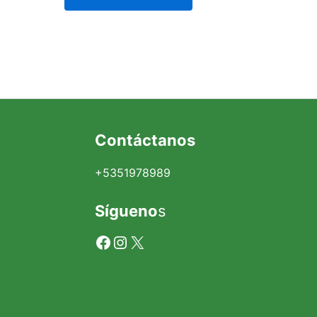
Contáctanos
+5351978989
Sígueno
s